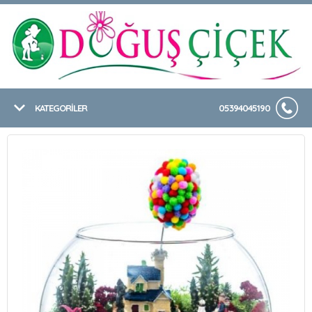
KATEGORİLER
05394045190