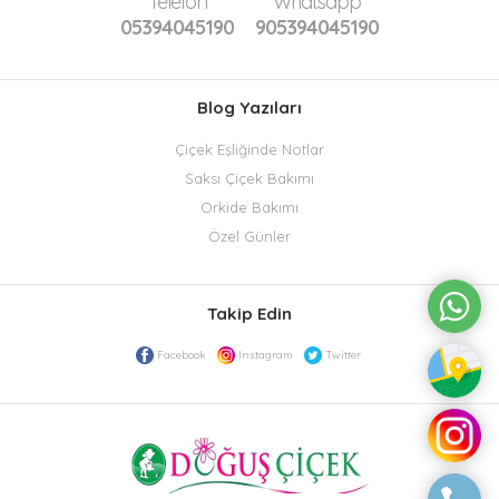
Telefon
Whatsapp
05394045190
905394045190
Blog Yazıları
Çiçek Eşliğinde Notlar
Saksı Çiçek Bakımı
Orkide Bakımı
Özel Günler
Takip Edin
Facebook
Instagram
Twitter