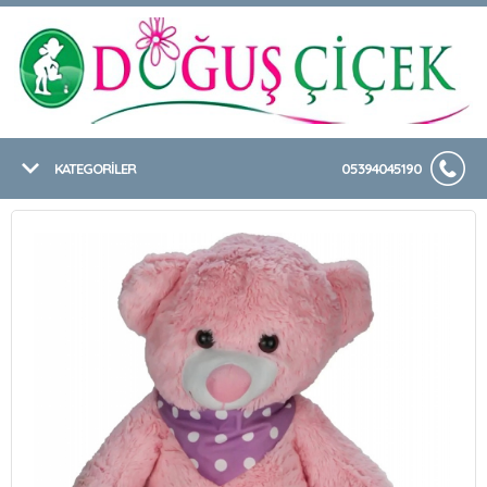
KATEGORİLER
05394045190